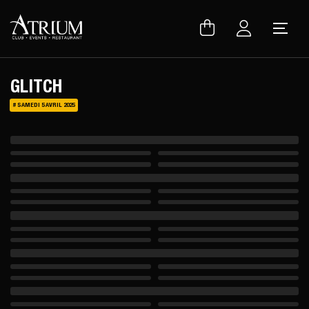
Warning
: Uninitialized string offset 0 in
/var/www/vhosts/atrium.club/inc/lib/lang.lib.php
on line
150
GLITCH
# SAMEDI 5 AVRIL 2025