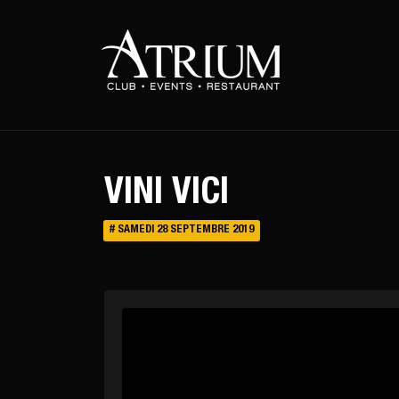
Warning
: Uninitialized string offset 0 in
/var/www/vhosts/atriu
VINI VICI
# SAMEDI 28 SEPTEMBRE 2019