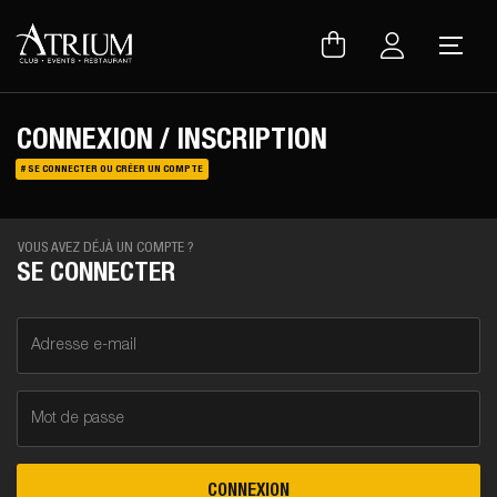
Warning
: Uninitialized string offset 0 in
/var/www/vhosts/atrium.club/inc/lib/lang.lib.php
on line
150
CONNEXION / INSCRIPTION
# SE CONNECTER OU CRÉER UN COMPTE
VOUS AVEZ DÉJÀ UN COMPTE ?
SE CONNECTER
Adresse e-mail
Mot de passe
CONNEXION